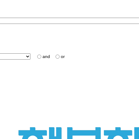
and
or