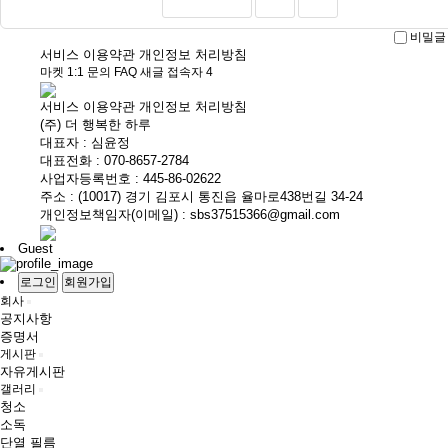
비밀글
서비스 이용약관
개인정보 처리방침
마켓
1:1 문의
FAQ
새글
접속자
4
서비스 이용약관
개인정보 처리방침
(주) 더 행복한 하루
대표자 : 심윤정
대표전화 : 070-8657-2784
사업자등록번호 : 445-86-02622
주소 : (10017) 경기 김포시 통진읍 율마로438번길 34-24
개인정보책임자(이메일) : sbs37515366@gmail.com
Guest
로그인
회원가입
회사
공지사항
증명서
게시판
자유게시판
갤러리
청소
소독
단열 필름