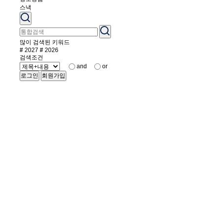
스낵
많이 검색된 키워드
#
2027
#
2026
검색조건
and
or
로그인
회원가입