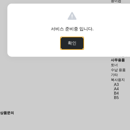
종이컵
정수기컵
컵 디스펜서
물티슈
장갑
스낵
서비스 준비중 입니다.
컵라면
과자
초콜릿
확인
커피
청소용품
쓰레기봉투
사무용품
토너
수납 용품
기타
복사용지
A3
A4
B4
B5
상품문의