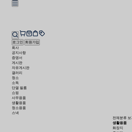
로그인
회원가입
회사
공지사항
증명서
게시판
자유게시판
갤러리
청소
소독
단열 필름
쇼핑
사무용품
생활용품
청소용품
스낵
전체분류 보
생활용품
화장지