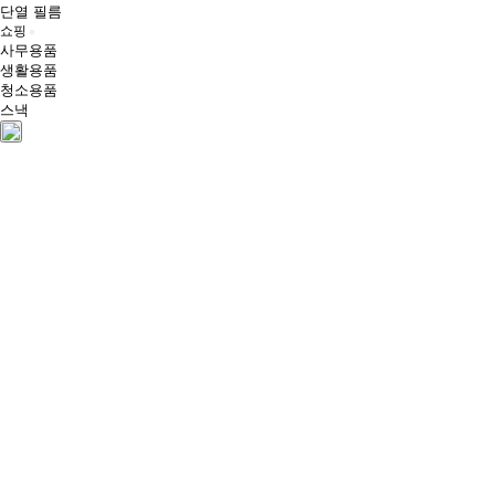
단열 필름
쇼핑
사무용품
생활용품
청소용품
스낵