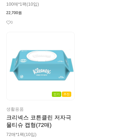
100매*1팩(10입)
22,700원
0
인기
추천
생활용품
크리넥스 코튼클린 저자극
물티슈 캡형(72매)
72매*1팩(10입)