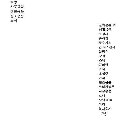
쇼핑
사무용품
생활용품
청소용품
스낵
전체분류 보
생활용품
화장지
종이컵
정수기컵
컵 디스펜서
물티슈
장갑
스낵
컵라면
과자
초콜릿
커피
청소용품
쓰레기봉투
사무용품
토너
수납 용품
기타
복사용지
A3