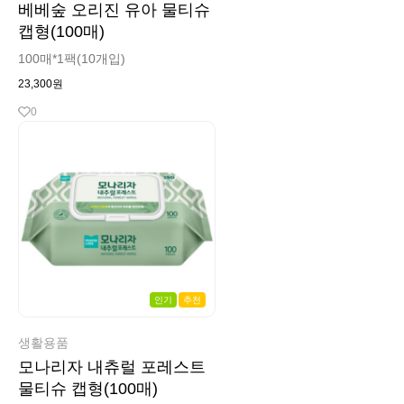
베베숲 오리진 유아 물티슈
캡형(100매)
100매*1팩(10개입)
23,300원
0
인기
추천
생활용품
모나리자 내츄럴 포레스트
물티슈 캡형(100매)