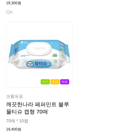
19,300원
0
인기
추천
히트
생활용품
깨끗한나라 페퍼민트 블루
물티슈 캡형 70매
70매 * 10캡
19,400원